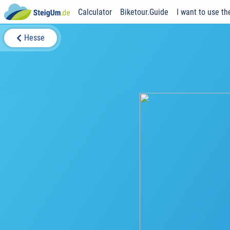
Calculator
Biketour.Guide
I want to use th
Hesse