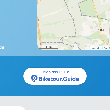
1 km
Leaflet
| ©
fast
Open this POI in