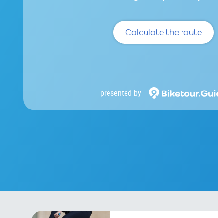
Calculate the route
presented by