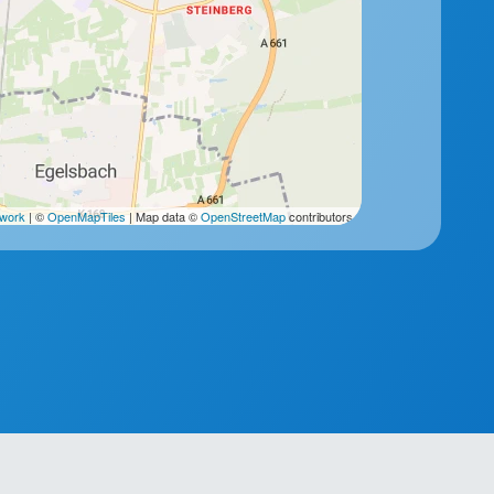
2work
| ©
OpenMapTiles
| Map data ©
OpenStreetMap
contributors.