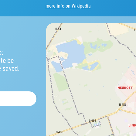
more info on Wikipedia
e:
ute be
e saved.