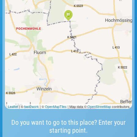
1 km
Leaflet
| ©
fast2work
| ©
OpenMapTiles
| Map data ©
OpenStreetMap
contributors.
Do you want to go to this place? Enter your
starting point.