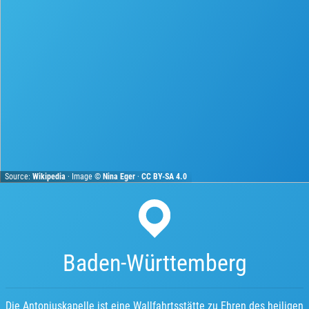
Source:
Wikipedia
· Image ©
Nina Eger
·
CC BY-SA 4.0
Baden-Württemberg
Die Antoniuskapelle ist eine Wallfahrtsstätte zu Ehren des heiligen