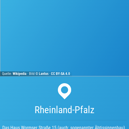
Quelle:
Wikipedia
· Bild ©
Lantus
·
CC BY-SA 4.0
Rheinland-Pfalz
Das Haus Wormser Straße 15 (auch: sogenannter Äbtissinnenbau)