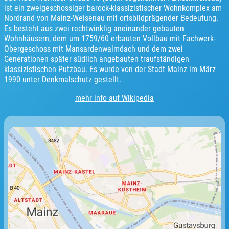
ist ein zweigeschossiger barock-klassizistischer Wohnkomplex am
Nordrand von Mainz-Weisenau mit ortsbildprägender Bedeutung.
Es besteht aus zwei rechtwinklig aneinander gebauten
Wohnhäusern, dem um 1759/60 erbauten Vollbau mit Fachwerk-
Obergeschoss mit Mansardenwalmdach und dem zwei
Generationen später südlich angebauten traufständigen
klassizistischen Putzbau. Es wurde von der Stadt Mainz im März
1990 unter Denkmalschutz gestellt.
mehr info auf Wikipedia