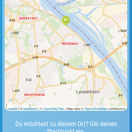
1 km
Leaflet
| ©
fast2work
| ©
OpenMapTiles
| Map data ©
OpenStreetMap
contributors.
Du möchtest zu diesem Ort? Gib deinen
Startpunkt ein.