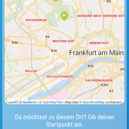
1 km
Leaflet
| ©
fast2work
| ©
OpenMapTiles
| Map data ©
OpenStreetMap
contributors.
Du möchtest zu diesem Ort? Gib deinen
Startpunkt ein.