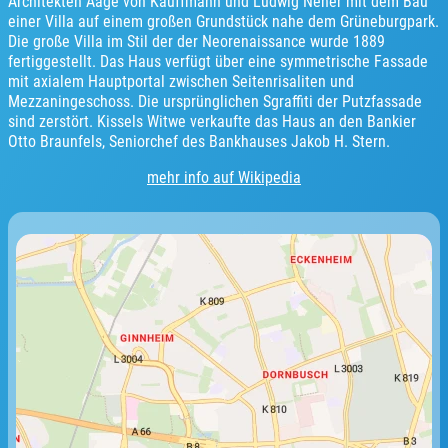
Architekten Aage von Kauffmann und Ludwig Neher mit dem Bau
einer Villa auf einem großen Grundstück nahe dem Grüneburgpark.
Die große Villa im Stil der der Neorenaissance wurde 1889
fertiggestellt. Das Haus verfügt über eine symmetrische Fassade
mit axialem Hauptportal zwischen Seitenrisaliten und
Mezzaningeschoss. Die ursprünglichen Sgraffiti der Putzfassade
sind zerstört. Kissels Witwe verkaufte das Haus an den Bankier
Otto Braunfels, Seniorchef des Bankhauses Jakob H. Stern.
mehr info auf Wikipedia