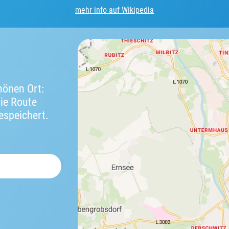
mehr info auf Wikipedia
önen Ort:
die Route
espeichert.