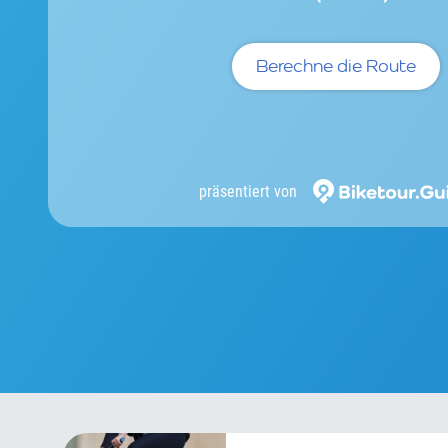
Berechne die Route
präsentiert von