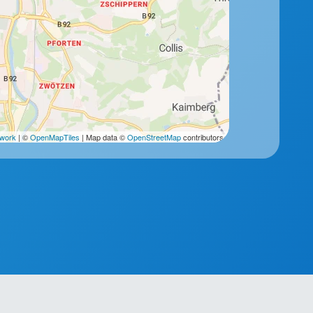
2work
| ©
OpenMapTiles
| Map data ©
OpenStreetMap
contributors.