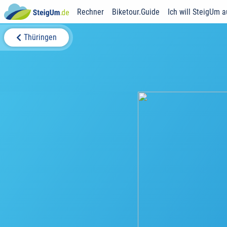
Rechner
Biketour.Guide
Ich will SteigUm 
Thüringen