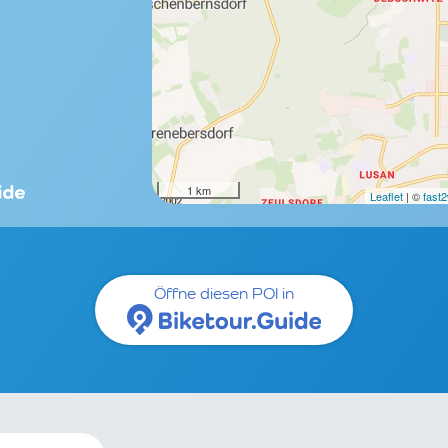
1 km
Leaflet
| ©
fast
Öffne diesen POI in