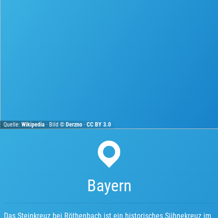
Quelle:
Wikipedia
· Bild ©
Derzno
·
CC BY 3.0
Bayern
Das Steinkreuz bei Röthenbach ist ein historisches Sühnekreuz im