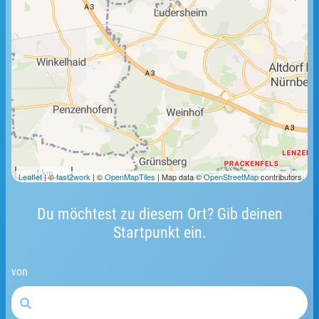
1 km
Leaflet
| ©
fast2work
| ©
OpenMapTiles
| Map data ©
OpenStreetMap
contributors.
Du möchtest zu diesem Ort? Gib deinen
Startpunkt ein.
von