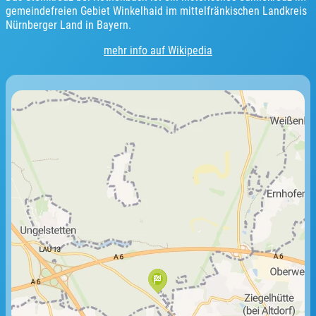
gemeindefreien Gebiet Winkelhaid im mittelfränkischen Landkreis
Nürnberger Land in Bayern.
mehr info auf Wikipedia