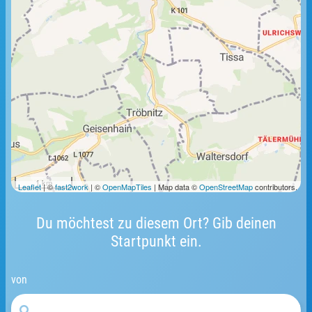
1 km
Leaflet
| ©
fast2work
| ©
OpenMapTiles
| Map data ©
OpenStreetMap
contributors.
Du möchtest zu diesem Ort? Gib deinen
Startpunkt ein.
von