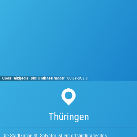
Quelle:
Wikipedia
· Bild ©
Michael Sander
·
CC BY-SA 3.0
Thüringen
Die Stadtkirche St. Salvator ist ein ortsbildprägendes