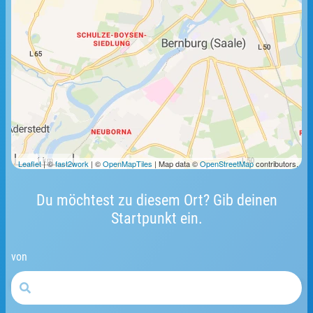
1 km
Leaflet
| ©
fast2work
| ©
OpenMapTiles
| Map data ©
OpenStreetMap
contributors.
Du möchtest zu diesem Ort? Gib deinen
Startpunkt ein.
von