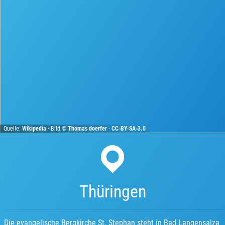
Quelle:
Wikipedia
· Bild ©
Thomas doerfer
·
CC-BY-SA-3.0
Thüringen
Die evangelische Bergkirche St. Stephan steht in Bad Langensalza