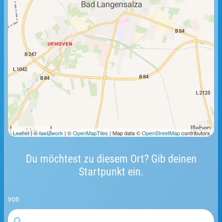
1 km
Leaflet
| ©
fast2work
| ©
OpenMapTiles
| Map data ©
OpenStreetMap
contributors.
Du möchtest zu diesem Ort? Gib deinen
Startpunkt ein.
von