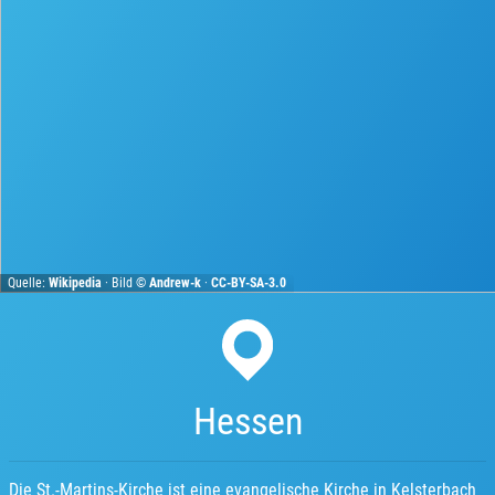
Quelle:
Wikipedia
· Bild ©
Andrew-k
·
CC-BY-SA-3.0
Hessen
Die St.-Martins-Kirche ist eine evangelische Kirche in Kelsterbach