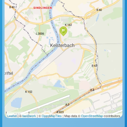
1 km
Leaflet
| ©
fast2work
| ©
OpenMapTiles
| Map data ©
OpenStreetMap
contributors.