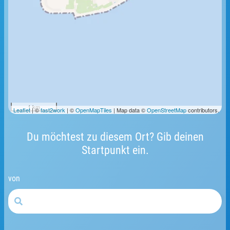
1 km
Leaflet
| ©
fast2work
| ©
OpenMapTiles
| Map data ©
OpenStreetMap
contributors.
Du möchtest zu diesem Ort? Gib deinen
Startpunkt ein.
von