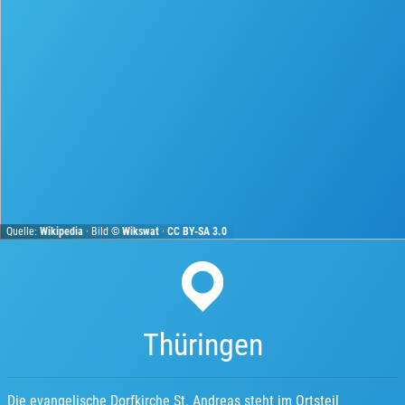
Quelle:
Wikipedia
· Bild ©
Wikswat
·
CC BY-SA 3.0
Thüringen
Die evangelische Dorfkirche St. Andreas steht im Ortsteil