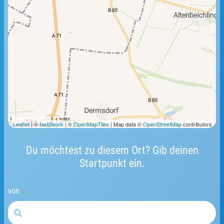
1 km
Leaflet
| ©
fast2work
| ©
OpenMapTiles
| Map data ©
OpenStreetMap
contributors.
Du möchtest zu diesem Ort? Gib deinen
Startpunkt ein.
von