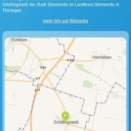
Schillingstedt der Stadt Sömmerda im Landkreis Sömmerda in
Thüringen.
mehr info auf Wikipedia