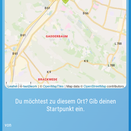
1 km
Leaflet
| ©
fast2work
| ©
OpenMapTiles
| Map data ©
OpenStreetMap
contributors.
Du möchtest zu diesem Ort? Gib deinen
Startpunkt ein.
von