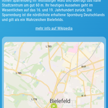
hohen Sparrenberg im Teutoburger Wald und überragt das nahe
Stadtzentrum um gut 60 m. Ihr heutiges Aussehen geht im
Wesentlichen auf das 16. und 19. Jahrhundert zurück. Die
Sparrenburg ist die nördlichste erhaltene Spornburg Deutschlands
und gilt als ein Wahrzeichen Bielefelds.
mehr info auf Wikipedia