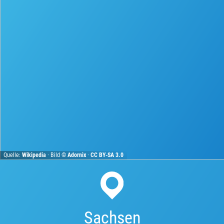
Quelle:
Wikipedia
· Bild ©
Adornix
·
CC BY-SA 3.0
Sachsen