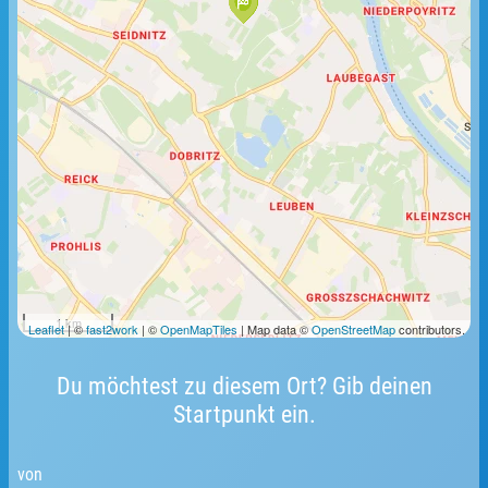
1 km
Leaflet
| ©
fast2work
| ©
OpenMapTiles
| Map data ©
OpenStreetMap
contributors.
Du möchtest zu diesem Ort? Gib deinen
Startpunkt ein.
von