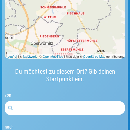
1 km
Leaflet
| ©
fast2work
| ©
OpenMapTiles
| Map data ©
OpenStreetMap
contributors.
Du möchtest zu diesem Ort? Gib deinen
Startpunkt ein.
von
nach