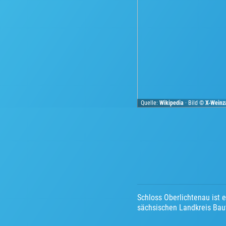
Quelle:
Wikipedia
· Bild ©
X-Weinz
Schloss Oberlichtenau ist 
sächsischen Landkreis Bau