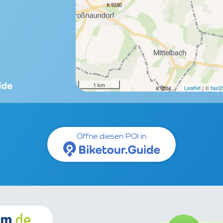
1 km
Leaflet
| ©
fast
Öffne diesen POI in