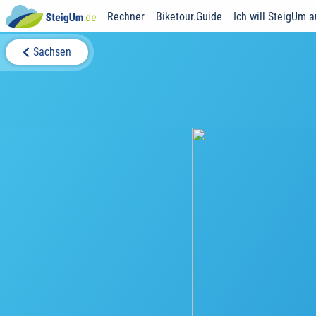
Rechner
Biketour.Guide
Ich will SteigUm 
Sachsen