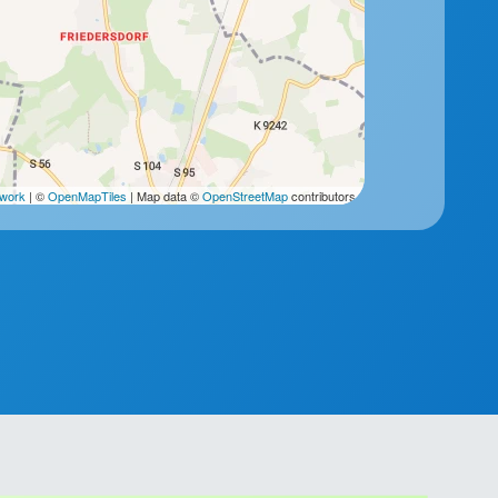
2work
| ©
OpenMapTiles
| Map data ©
OpenStreetMap
contributors.