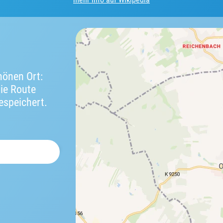
önen Ort:
die Route
espeichert.