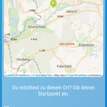
1 km
Leaflet
| ©
fast2work
| ©
OpenMapTiles
| Map data ©
OpenStreetMap
contributors.
Du möchtest zu diesem Ort? Gib deinen
Startpunkt ein.
von