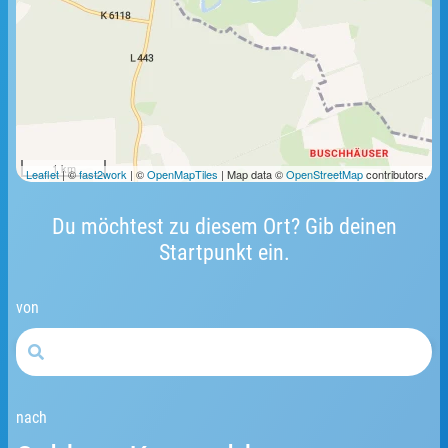
1 km
Leaflet
| ©
fast2work
| ©
OpenMapTiles
| Map data ©
OpenStreetMap
contributors.
Du möchtest zu diesem Ort? Gib deinen
Startpunkt ein.
von
nach