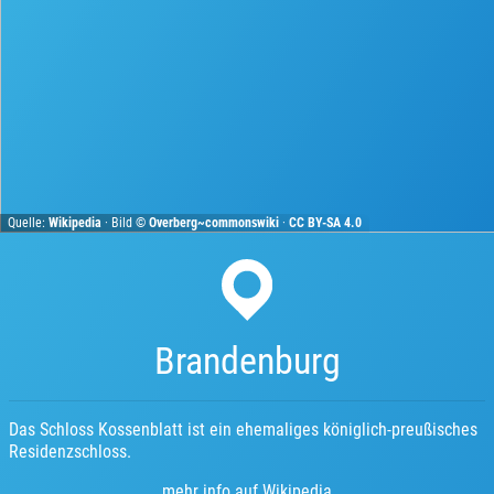
Quelle:
Wikipedia
· Bild ©
Overberg~commonswiki
·
CC BY-SA 4.0
Brandenburg
Das Schloss Kossenblatt ist ein ehemaliges königlich-preußisches
Residenzschloss.
mehr info auf Wikipedia