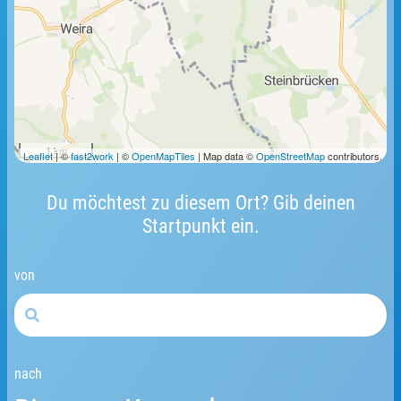
1 km
Leaflet
| ©
fast2work
| ©
OpenMapTiles
| Map data ©
OpenStreetMap
contributors.
Du möchtest zu diesem Ort? Gib deinen
Startpunkt ein.
von
nach