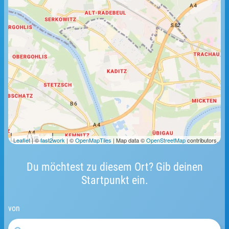
1 km
Leaflet
| ©
fast2work
| ©
OpenMapTiles
| Map data ©
OpenStreetMap
contributors.
Du möchtest zu diesem Ort? Gib deinen
Startpunkt ein.
von