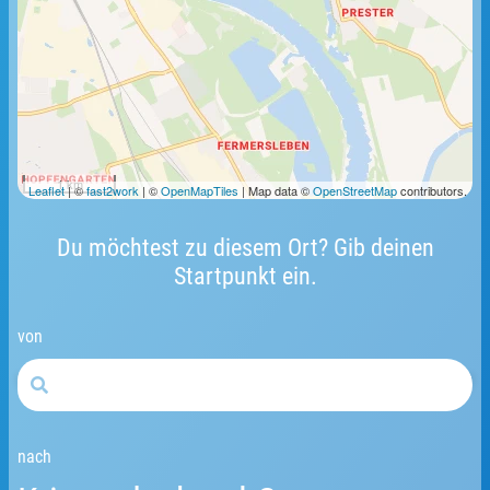
1 km
Leaflet
| ©
fast2work
| ©
OpenMapTiles
| Map data ©
OpenStreetMap
contributors.
Du möchtest zu diesem Ort? Gib deinen
Startpunkt ein.
von
nach