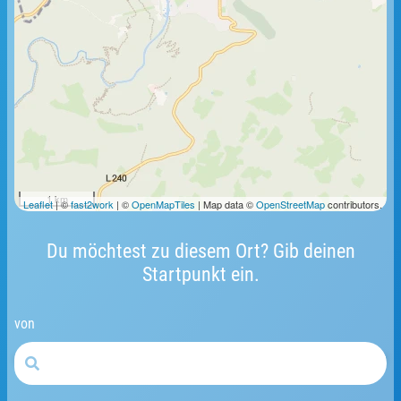
1 km
Leaflet
| ©
fast2work
| ©
OpenMapTiles
| Map data ©
OpenStreetMap
contributors.
Du möchtest zu diesem Ort? Gib deinen
Startpunkt ein.
von