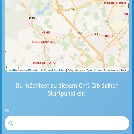
1 km
Leaflet
| ©
fast2work
| ©
OpenMapTiles
| Map data ©
OpenStreetMap
contributors.
Du möchtest zu diesem Ort? Gib deinen
Startpunkt ein.
von