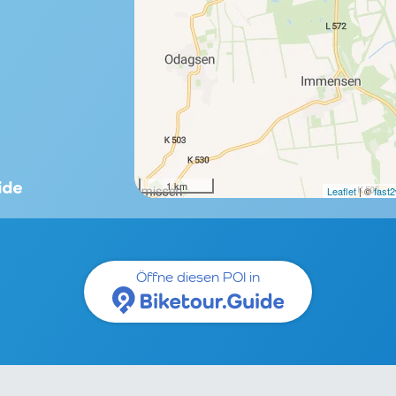
1 km
Leaflet
| ©
fast
Öffne diesen POI in