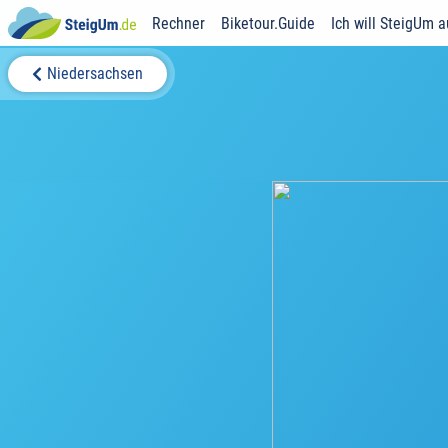
Rechner
Biketour.Guide
Ich will SteigUm 
Niedersachsen