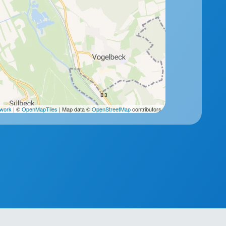
2work
| ©
OpenMapTiles
| Map data ©
OpenStreetMap
contributors.