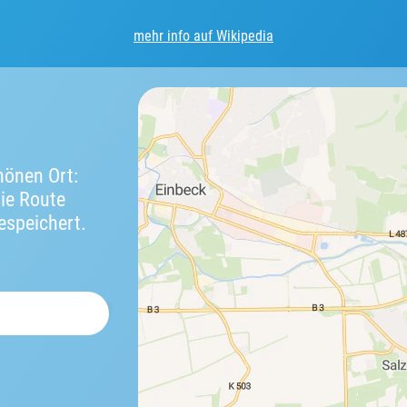
mehr info auf Wikipedia
önen Ort:
die Route
espeichert.