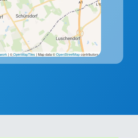
2work
| ©
OpenMapTiles
| Map data ©
OpenStreetMap
contributors.