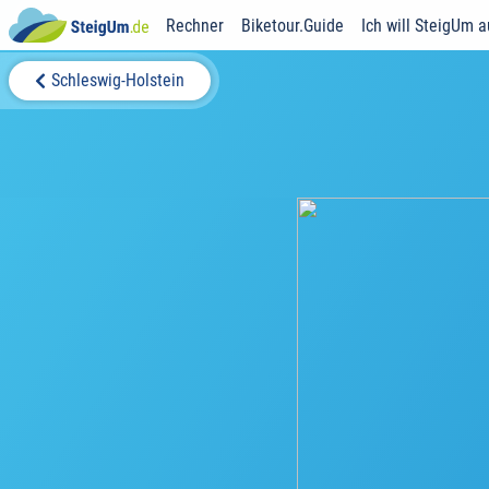
Rechner
Biketour.Guide
Ich will SteigUm 
Schleswig-Holstein