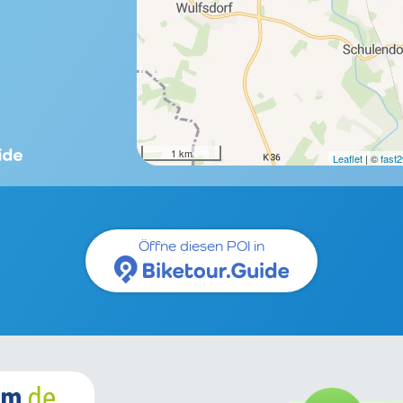
1 km
Leaflet
| ©
fast
Öffne diesen POI in