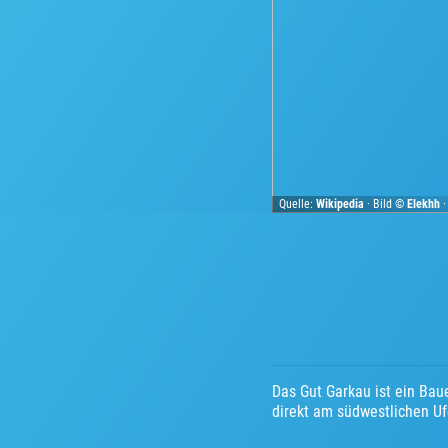
Quelle:
Wikipedia
· Bild ©
Elekhh
Das Gut Garkau ist ein Bau
direkt am südwestlichen Uf