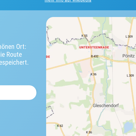
önen Ort:
die Route
espeichert.