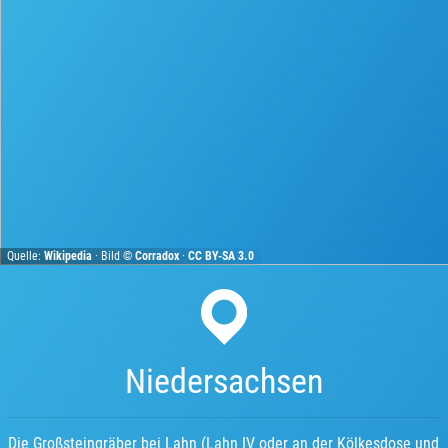
Quelle:
Wikipedia
· Bild ©
Corradox
·
CC BY-SA 3.0
Niedersachsen
Die Großsteingräber bei Lahn (Lahn IV oder an der Kölkesdose und