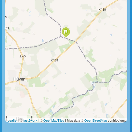
1 km
Leaflet
| ©
fast2work
| ©
OpenMapTiles
| Map data ©
OpenStreetMap
contributors.