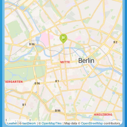
1 km
Leaflet
| ©
fast2work
| ©
OpenMapTiles
| Map data ©
OpenStreetMap
contributors.