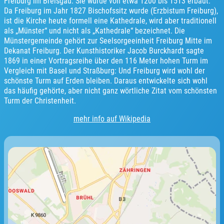
Freiburg im Breisgau. Sie wurde von etwa 1200 bis 1513 erbaut.
Da Freiburg im Jahr 1827 Bischofssitz wurde (Erzbistum Freiburg),
ist die Kirche heute formell eine Kathedrale, wird aber traditionell
als „Münster“ und nicht als „Kathedrale“ bezeichnet. Die
Münstergemeinde gehört zur Seelsorgeeinheit Freiburg Mitte im
Dekanat Freiburg. Der Kunsthistoriker Jacob Burckhardt sagte
1869 in einer Vortragsreihe über den 116 Meter hohen Turm im
Vergleich mit Basel und Straßburg: Und Freiburg wird wohl der
schönste Turm auf Erden bleiben. Daraus entwickelte sich wohl
das häufig gehörte, aber nicht ganz wörtliche Zitat vom schönsten
Turm der Christenheit.
mehr info auf Wikipedia