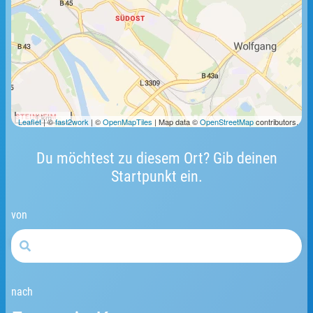
1 km
Leaflet
| ©
fast2work
| ©
OpenMapTiles
| Map data ©
OpenStreetMap
contributors.
Du möchtest zu diesem Ort? Gib deinen
Startpunkt ein.
von
nach