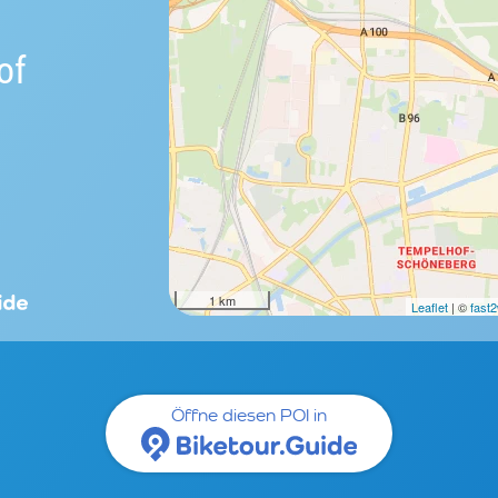
of
1 km
Leaflet
| ©
fast
Öffne diesen POI in