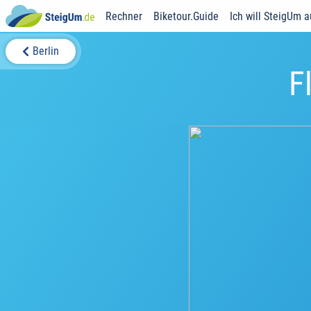
Rechner
Biketour.Guide
Ich will SteigUm 
Berlin
F