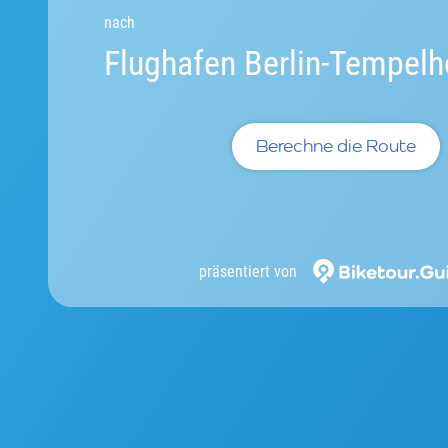
nach
Flughafen Berlin-Tempelh
Berechne die Route
präsentiert von