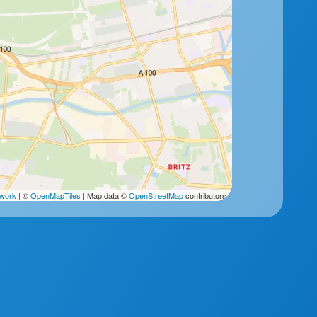
2work
| ©
OpenMapTiles
| Map data ©
OpenStreetMap
contributors.