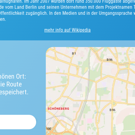
alflughafen. Im Jahr 2007 wurden dort rund 350.000 Fluggäste abgefer
de vom Land Berlin und seinen Unternehmen mit dem Projektnamen T
 Öffentlichkeit zugänglich. In den Medien und in der Umgangssprache
en.
mehr info auf Wikipedia
önen Ort:
die Route
espeichert.