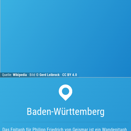
Quelle:
Wikipedia
· Bild ©
Gerd Leibrock
·
CC BY 4.0
Baden-Württemberg
Das Epitaph für Philipp Friedrich von Geismar ist ein Wandepitaph