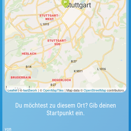
1 km
Leaflet
| ©
fast2work
| ©
OpenMapTiles
| Map data ©
OpenStreetMap
contributors.
Du möchtest zu diesem Ort? Gib deinen
Startpunkt ein.
von