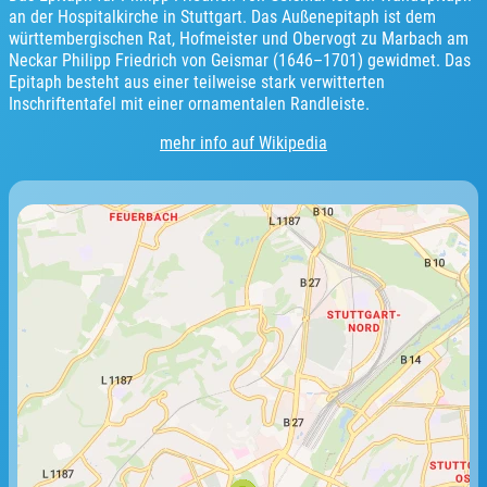
an der Hospitalkirche in Stuttgart. Das Außenepitaph ist dem
württembergischen Rat, Hofmeister und Obervogt zu Marbach am
Neckar Philipp Friedrich von Geismar (1646–1701) gewidmet. Das
Epitaph besteht aus einer teilweise stark verwitterten
Inschriftentafel mit einer ornamentalen Randleiste.
mehr info auf Wikipedia