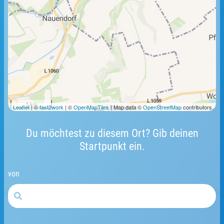
1 km
Leaflet
| ©
fast2work
| ©
OpenMapTiles
| Map data ©
OpenStreetMap
contributors.
Du möchtest zu diesem Ort? Gib deinen
Startpunkt ein.
von