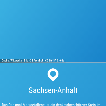
Quelle:
Wikipedia
· Bild ©
BArchBot
·
CC BY-SA 3.0 de
Sachsen-Anhalt
Das Denkmal Märzgefallene ist ein denkmalgeschützter Stein im