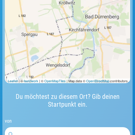
1 km
Leaflet
| ©
fast2work
| ©
OpenMapTiles
| Map data ©
OpenStreetMap
contributors.
Du möchtest zu diesem Ort? Gib deinen
Startpunkt ein.
von