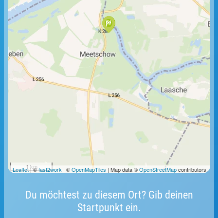
1 km
Leaflet
| ©
fast2work
| ©
OpenMapTiles
| Map data ©
OpenStreetMap
contributors.
Du möchtest zu diesem Ort? Gib deinen
Startpunkt ein.