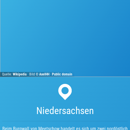
Quelle:
Wikipedia
· Bild ©
AxelHH
·
Public domain
Niedersachsen
Beim Burgwall von Meetschow handelt es sich um zwei nordöstlich