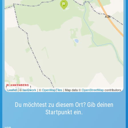
1 km
Leaflet
| ©
fast2work
| ©
OpenMapTiles
| Map data ©
OpenStreetMap
contributors.
Du möchtest zu diesem Ort? Gib deinen
Startpunkt ein.
von