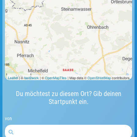
1 km
Leaflet
| ©
fast2work
| ©
OpenMapTiles
| Map data ©
OpenStreetMap
contributors.
Du möchtest zu diesem Ort? Gib deinen
Startpunkt ein.
von