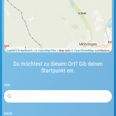
1 km
Leaflet
| ©
fast2work
| ©
OpenMapTiles
| Map data ©
OpenStreetMap
contributors.
Du möchtest zu diesem Ort? Gib deinen
Startpunkt ein.
von
nach