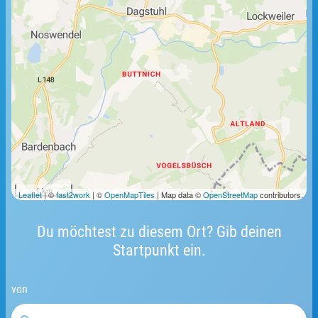
1 km
Leaflet
| ©
fast2work
| ©
OpenMapTiles
| Map data ©
OpenStreetMap
contributors.
Du möchtest zu diesem Ort? Gib deinen
Startpunkt ein.
von