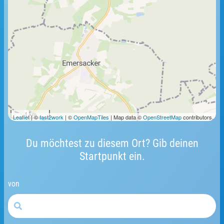
1 km
Leaflet
| ©
fast2work
| ©
OpenMapTiles
| Map data ©
OpenStreetMap
contributors.
Du möchtest zu diesem Ort? Gib deinen
Startpunkt ein.
von